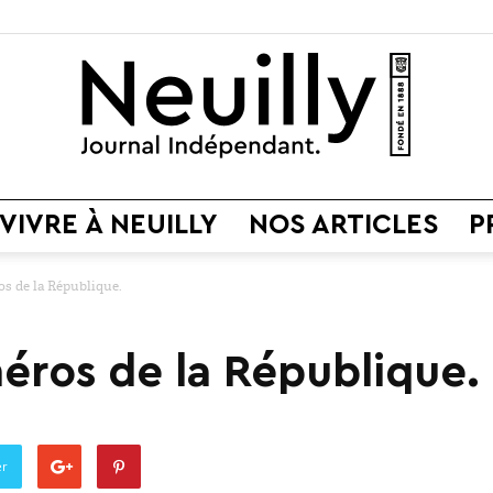
VIVRE À NEUILLY
NOS ARTICLES
P
Neuilly
 de la République.
ros de la République.
Journal
er