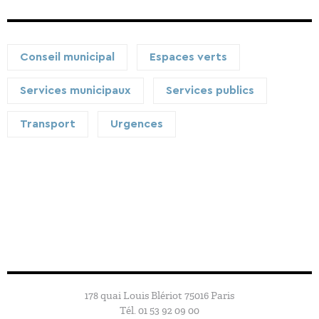
Conseil municipal
Espaces verts
Services municipaux
Services publics
Transport
Urgences
Sorry, no posts matched your criteria.
178 quai Louis Blériot 75016 Paris
Tél. 01 53 92 09 00