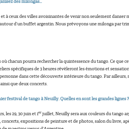
ganisez des milongas…
 et à ceux des villes avoisinantes de venir non seulement danser 
utour d’un buffet argentin. Nous prévoyons une milonga par trime
 où chacun pourra rechercher la quintessence du tango. Ce que cet
teliers spécifiques de 3 heures révèleront les émotions et sensati
ersonne dans cette découverte intérieure du tango. Par ailleurs,
e ainsi que deux concerts.
er festival de tango à Neuilly. Quelles en sont les grandes lignes ?
er
, les 29, 30 juin et 1
juillet, Neuilly sera aux couleurs du tango
es, concerts, expositions de peinture et de photos, salon du livre, a
on de maestros venus d’Argentine.