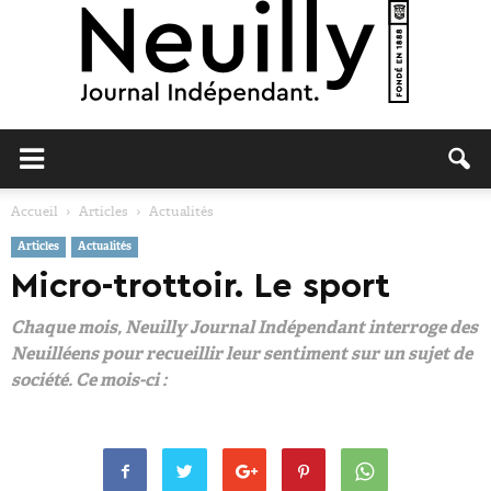
Neuilly
Accueil
Articles
Actualités
Articles
Actualités
Journal
Micro-trottoir. Le sport
Chaque mois, Neuilly Journal Indépendant interroge des
Neuilléens pour recueillir leur sentiment sur un sujet de
société. Ce mois-ci :