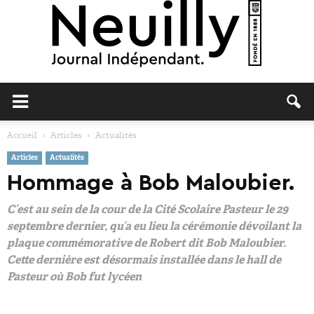
Neuilly
Accueil
Articles
Actualités
Articles
Actualités
Journal
Hommage à Bob Maloubier.
C’est au sein de la cour de la Cité Scolaire Pasteur le 29
septembre dernier, qu’a eu lieu la cérémonie dévoilant la
plaque commémorative de Robert dit Bob Maloubier.
Cette dernière est désormais installée dans le hall de
Pasteur où Bob fut lycéen