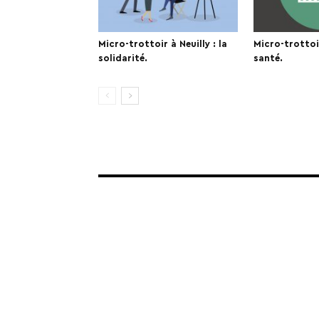
Micro-trottoir à Neuilly : la
Micro-trottoir
solidarité.
santé.