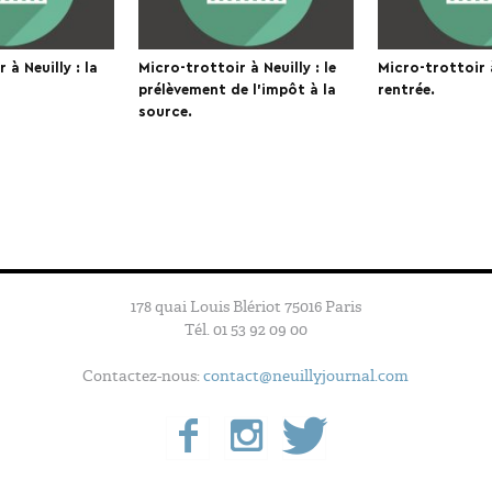
 à Neuilly : la
Micro-trottoir à Neuilly : le
Micro-trottoir à
prélèvement de l’impôt à la
rentrée.
source.
178 quai Louis Blériot 75016 Paris
Tél. 01 53 92 09 00
Contactez-nous:
contact@neuillyjournal.com