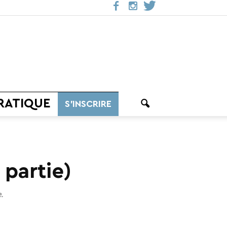
RATIQUE
S’INSCRIRE
 partie)
.