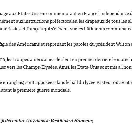
age aux Etats-Unis en commémorant en France l’indépendance des
ément aux instructions préfectorales, les drapeaux de tous les allié
 américains et français qui s’élèvent sur les bâtiments communaux po
igie des Américains et reprenant les paroles du président Wilson es
let 1919, les troupes américaines défilent en premier derrière le maré
uer vers les Champs-Elysées. Ainsi, les Etats-Unis sont mis à l’hon
tre en anglais) sont apposées dans le hall du lycée Pasteur où avait
urant la première guerre mondiale.
 31 décembre 2017 dans le Vestibule d’Honneur,