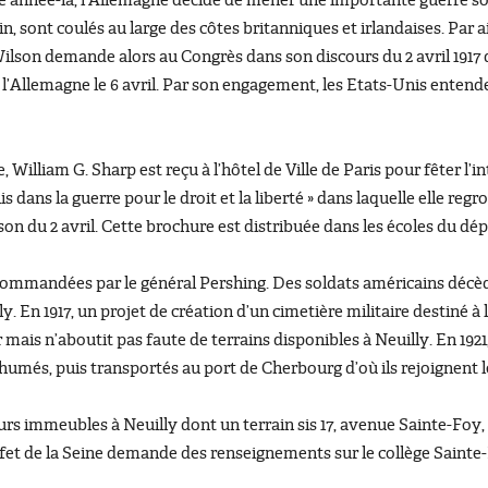
tte année-là, l’Allemagne décide de mener une importante guerre 
in, sont coulés au large des côtes britanniques et irlandaises. Par 
son demande alors au Congrès dans son discours du 2 avril 1917 
 l’Allemagne le 6 avril. Par son engagement, les Etats-Unis entende
, William G. Sharp est reçu à l’hôtel de Ville de Paris pour fêter l
 dans la guerre pour le droit et la liberté » dans laquelle elle regr
son du 2 avril. Cette brochure est distribuée dans les écoles du d
ommandées par le général Pershing. Des soldats américains décèden
 En 1917, un projet de création d’un cimetière militaire destiné à
ur mais n’aboutit pas faute de terrains disponibles à Neuilly. En 1
umés, puis transportés au port de Cherbourg d’où ils rejoignent l
rs immeubles à Neuilly dont un terrain sis 17, avenue Sainte-Foy
éfet de la Seine demande des renseignements sur le collège Sainte-M