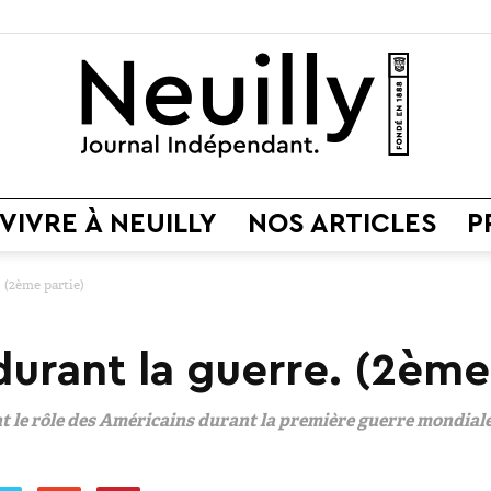
VIVRE À NEUILLY
NOS ARTICLES
P
Neuilly
 (2ème partie)
durant la guerre. (2ème
Journal
 le rôle des Américains durant la première guerre mondiale