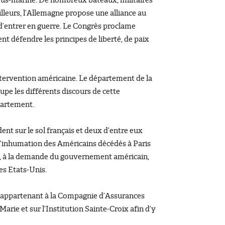
sous-marine. De nombreux bateaux, militaires
ailleurs, l’Allemagne propose une alliance au
d’entrer en guerre. Le Congrès proclame
nt défendre les principes de liberté, de paix
’intervention américaine. Le département de la
oupe les différents discours de cette
épartement.
t sur le sol français et deux d’entre eux
 l’inhumation des Américains décédés à Paris
921, à la demande du gouvernement américain,
es Etats-Unis.
, appartenant à la Compagnie d’Assurances
arie et sur l’Institution Sainte-Croix afin d’y