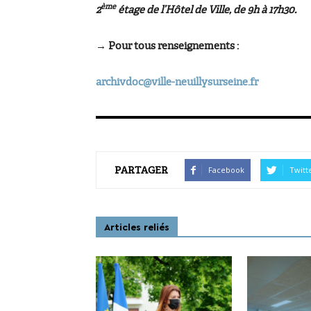
ème
2
étage de l’Hôtel de Ville, de 9h à 17h30.
→ Pour tous renseignements :
archivdoc@ville-neuillysurseine.fr
PARTAGER
Facebook
Twitt
Articles reliés