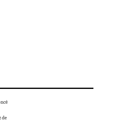
oncé
2 de