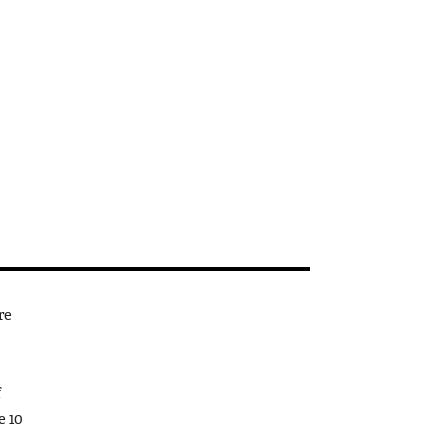
re
f
e 10