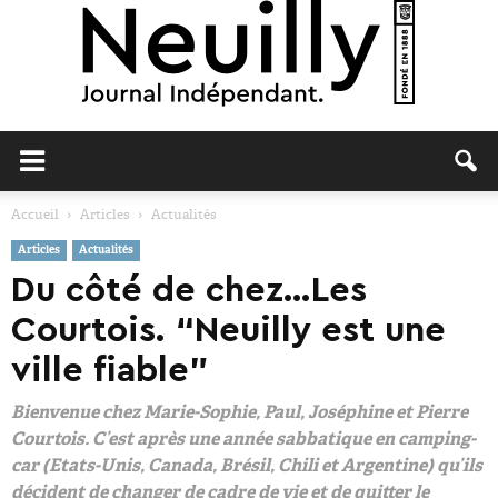
Neuilly
Accueil
Articles
Actualités
Articles
Actualités
Journal
Du côté de chez…Les
Courtois. “Neuilly est une
ville fiable”
Bienvenue chez Marie-Sophie, Paul, Joséphine et Pierre
Courtois. C’est après une année sabbatique en camping-
car (Etats-Unis, Canada, Brésil, Chili et Argentine) qu’ils
décident de changer de cadre de vie et de quitter le