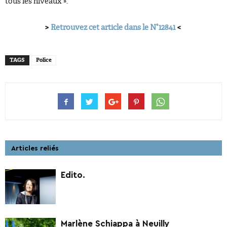
tous les niveaux ».
>
Retrouvez cet article dans le N°12841
<
TAGS
Police
Articles reliés
Edito.
Marlène Schiappa à Neuilly