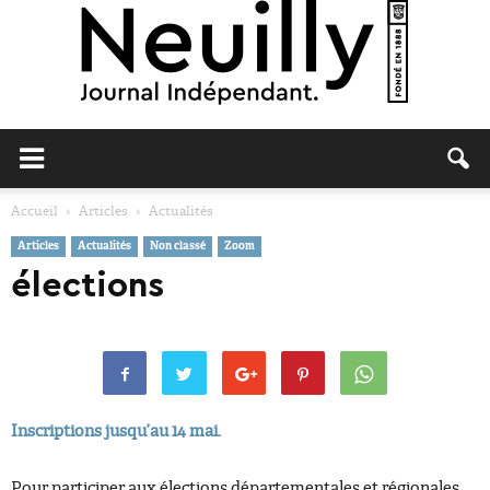
Neuilly
Accueil
Articles
Actualités
Articles
Actualités
Non classé
Zoom
Journal
élections
Inscriptions jusqu’au 14 mai.
Pour participer aux élections départementales et régionales