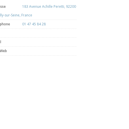
esse
183 Avenue Achille Peretti, 92200
lly-sur-Seine, France
éphone
01 47 45 84 28
l
 Web