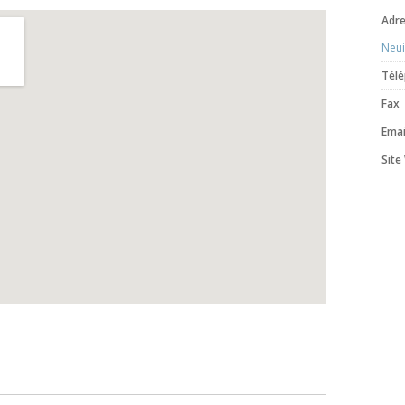
Adr
Neui
Tél
Fax
Emai
Site