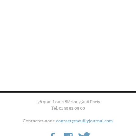
178 quai Louis Blériot 75016 Paris
Tél. 01 53 92 09 00
Contactez-nous:
contact@neuillyjournal.com