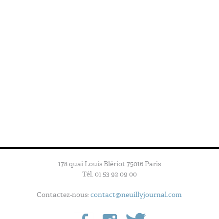
178 quai Louis Blériot 75016 Paris
Tél. 01 53 92 09 00
Contactez-nous:
contact@neuillyjournal.com