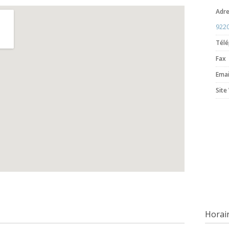
Adr
9220
Tél
Fax
Emai
Site
Horai