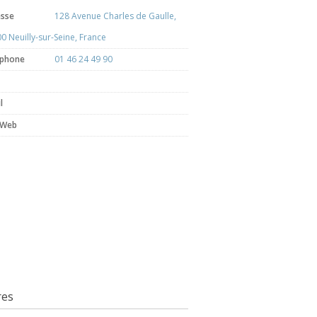
esse
128 Avenue Charles de Gaulle,
0 Neuilly-sur-Seine, France
éphone
01 46 24 49 90
l
 Web
res