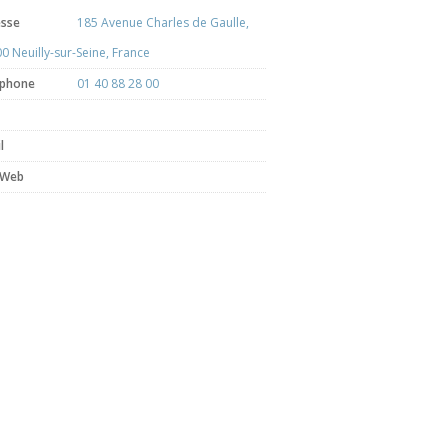
esse
185 Avenue Charles de Gaulle,
0 Neuilly-sur-Seine, France
éphone
01 40 88 28 00
l
 Web