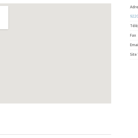
Adr
9220
Tél
Fax
Emai
Site