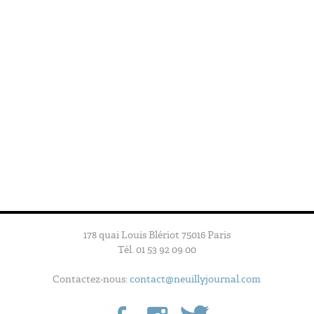
178 quai Louis Blériot 75016 Paris
Tél. 01 53 92 09 00
Contactez-nous:
contact@neuillyjournal.com