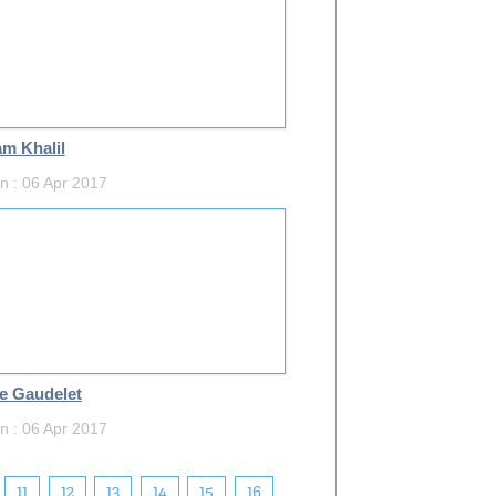
m Khalil
n : 06 Apr 2017
ie Gaudelet
n : 06 Apr 2017
11
12
13
14
15
16