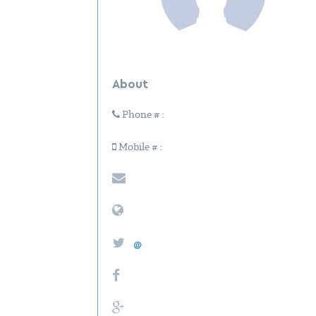
About
Phone # :
Mobile # :
@