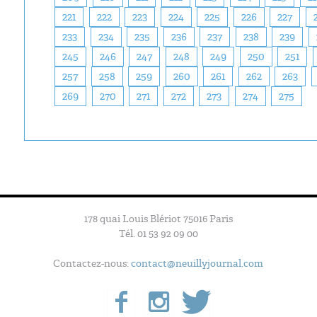
221
222
223
224
225
226
227
233
234
235
236
237
238
239
245
246
247
248
249
250
251
257
258
259
260
261
262
263
269
270
271
272
273
274
275
178 quai Louis Blériot 75016 Paris
Tél. 01 53 92 09 00
Contactez-nous:
contact@neuillyjournal.com