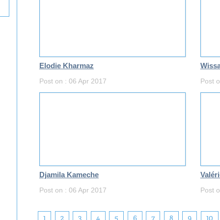
Elodie Kharmaz
Wissa
Post on : 06 Apr 2017
Post o
Djamila Kameche
Valér
Post on : 06 Apr 2017
Post o
1
2
3
4
5
6
7
8
9
10