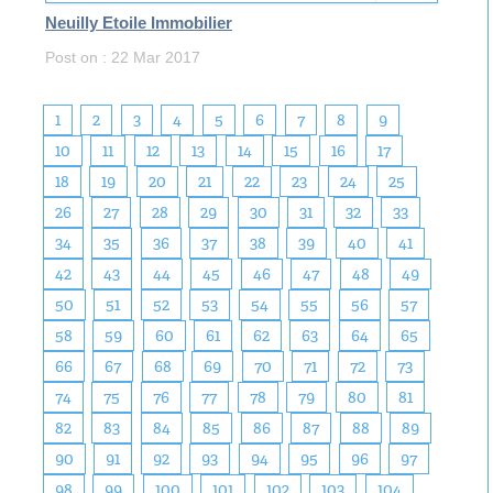
Neuilly Etoile Immobilier
Post on : 22 Mar 2017
1
2
3
4
5
6
7
8
9
10
11
12
13
14
15
16
17
18
19
20
21
22
23
24
25
26
27
28
29
30
31
32
33
34
35
36
37
38
39
40
41
42
43
44
45
46
47
48
49
50
51
52
53
54
55
56
57
58
59
60
61
62
63
64
65
66
67
68
69
70
71
72
73
74
75
76
77
78
79
80
81
82
83
84
85
86
87
88
89
90
91
92
93
94
95
96
97
98
99
100
101
102
103
104