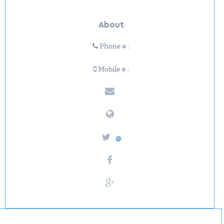
About
Phone # :
Mobile # :
@