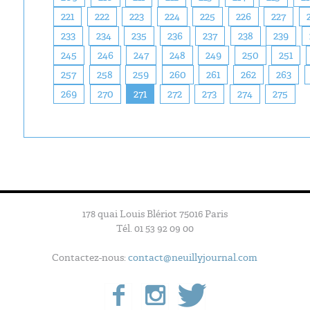
221
222
223
224
225
226
227
233
234
235
236
237
238
239
245
246
247
248
249
250
251
257
258
259
260
261
262
263
269
270
271
272
273
274
275
178 quai Louis Blériot 75016 Paris
Tél. 01 53 92 09 00
Contactez-nous:
contact@neuillyjournal.com