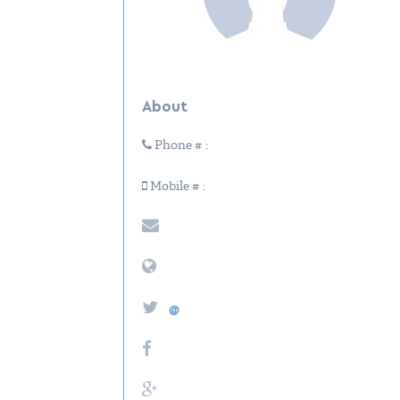
About
Phone # :
Mobile # :
@