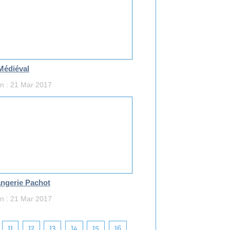
Médiéval
on : 21 Mar 2017
ngerie Pachot
on : 21 Mar 2017
11
12
13
14
15
16