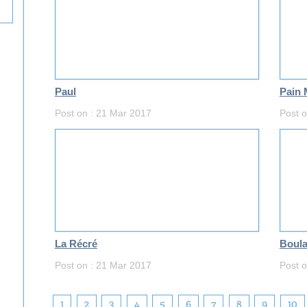
Paul
Pain 
Post on : 21 Mar 2017
Post 
La Récré
Boula
Post on : 21 Mar 2017
Post 
1
2
3
4
5
6
7
8
9
10