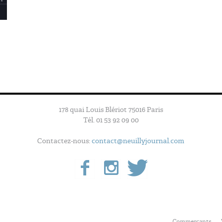
178 quai Louis Blériot 75016 Paris
Tél. 01 53 92 09 00
Contactez-nous:
contact@neuillyjournal.com
Commerçants