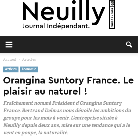
Neuilly
Accueil
Articles
Articles
Économie
Journal
Orangina Suntory France. Le
plaisir au naturel !
Fraîchement nommé Président d’Orangina Suntory
France, Bertrand Delmas nous dévoile les ambitions du
groupe pour les mois à venir. L’entreprise située à
Neuilly depuis deux ans, mise sur une tendance qui a le
vent en poupe, la naturalité.