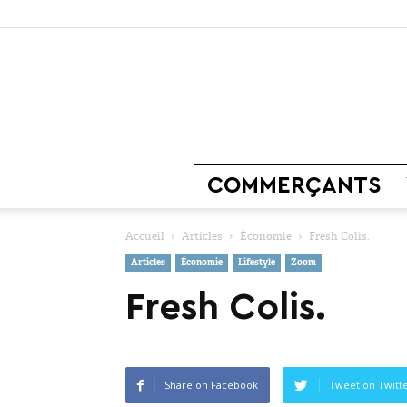
COMMERÇANTS
Accueil
Articles
Économie
Fresh Colis.
Articles
Économie
Lifestyle
Zoom
Fresh Colis.
Share on Facebook
Tweet on Twitt