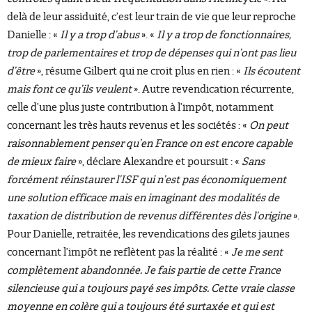
delà de leur assiduité, c’est leur train de vie que leur reproche
Danielle : «
Il y a trop d’abus
». «
Il y a trop de fonctionnaires,
trop de parlementaires et trop de dépenses qui n’ont pas lieu
d’être
», résume Gilbert qui ne croit plus en rien : «
Ils écoutent
mais font ce qu’ils veulent
». Autre revendication récurrente,
celle d’une plus juste contribution à l’impôt, notamment
concernant les très hauts revenus et les sociétés : «
On peut
raisonnablement penser qu’en France on est encore capable
de mieux faire
», déclare Alexandre et poursuit : «
Sans
forcément réinstaurer l’ISF qui n’est pas économiquement
une solution efficace mais en imaginant des modalités de
taxation de distribution de revenus différentes dès l’origine
».
Pour Danielle, retraitée, les revendications des gilets jaunes
concernant l’impôt ne reflètent pas la réalité : «
Je me sent
complètement abandonnée. Je fais partie de cette France
silencieuse qui a toujours payé ses impôts. Cette vraie classe
moyenne en colère qui a toujours été surtaxée et qui est