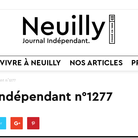
VIVRE À NEUILLY
NOS ARTICLES
P
Neuilly
nt n°1277
 Indépendant n°1277
Journal
er