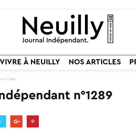
VIVRE À NEUILLY
NOS ARTICLES
P
Neuilly
nt n°1289
 Indépendant n°1289
Journal
er