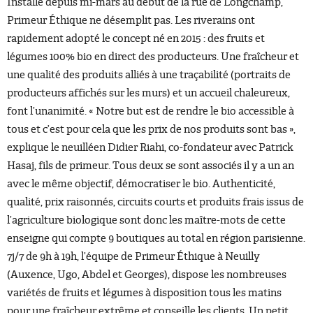
Installé depuis mi-mars au début de la rue de Longchamp,
Primeur Éthique ne désemplit pas. Les riverains ont
rapidement adopté le concept né en 2015 : des fruits et
légumes 100% bio en direct des producteurs. Une fraîcheur et
une qualité des produits alliés à une traçabilité (portraits de
producteurs affichés sur les murs) et un accueil chaleureux,
font l’unanimité. « Notre but est de rendre le bio accessible à
tous et c’est pour cela que les prix de nos produits sont bas »,
explique le neuilléen Didier Riahi, co-fondateur avec Patrick
Hasaj, fils de primeur. Tous deux se sont associés il y a un an
avec le même objectif, démocratiser le bio. Authenticité,
qualité, prix raisonnés, circuits courts et produits frais issus de
l’agriculture biologique sont donc les maître-mots de cette
enseigne qui compte 9 boutiques au total en région parisienne.
7j/7 de 9h à 19h, l’équipe de Primeur Éthique à Neuilly
(Auxence, Ugo, Abdel et Georges), dispose les nombreuses
variétés de fruits et légumes à disposition tous les matins
pour une fraîcheur extrême et conseille les clients. Un petit