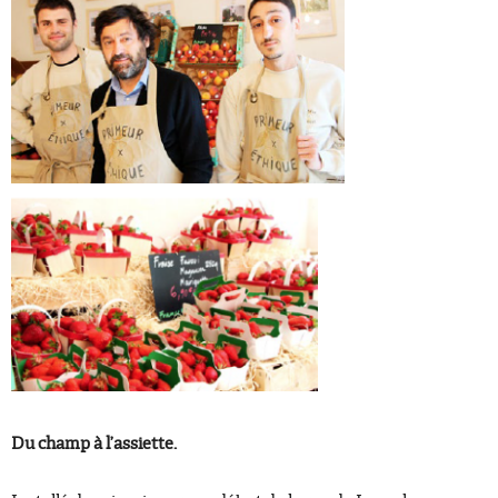
Du champ à
l’assie
tte.