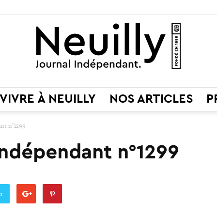
VIVRE À NEUILLY
NOS ARTICLES
P
Neuilly
nt n°1299
 Indépendant n°1299
Journal
er