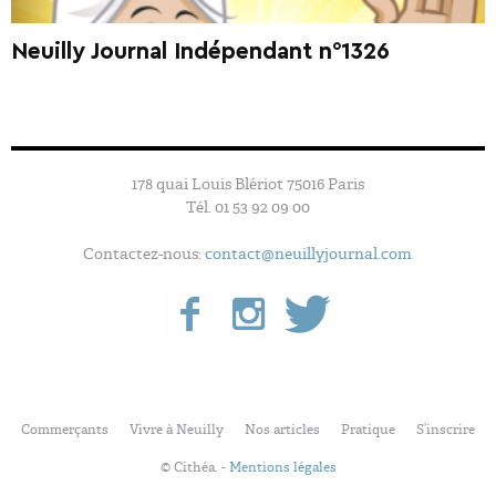
Neuilly Journal Indépendant n°1326
178 quai Louis Blériot 75016 Paris
Tél. 01 53 92 09 00
Contactez-nous:
contact@neuillyjournal.com
Commerçants
Vivre à Neuilly
Nos articles
Pratique
S’inscrire
© Cithéa. -
Mentions légales