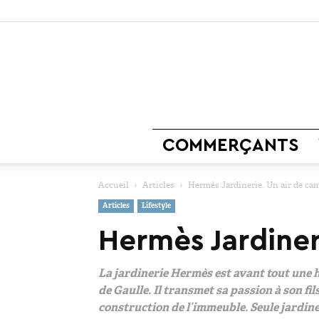
COMMERÇANTS
Accueil
Articles
Hermès Jardinerie. Un air de ca
Articles
Lifestyle
Hermès Jardiner
La jardinerie Hermès est avant tout une h
de Gaulle. Il transmet sa passion à son fil
construction de l’immeuble. Seule jardineri