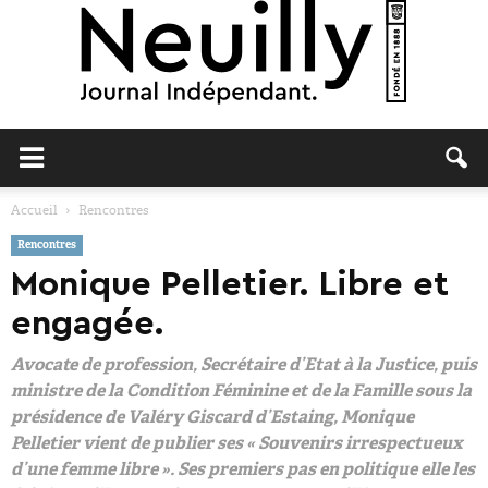
Neuilly
Accueil
Rencontres
Rencontres
Journal
Monique Pelletier. Libre et
engagée.
Avocate de profession, Secrétaire d’Etat à la Justice, puis
ministre de la Condition Féminine et de la Famille sous la
présidence de Valéry Giscard d’Estaing, Monique
Pelletier vient de publier ses « Souvenirs irrespectueux
d’une femme libre ». Ses premiers pas en politique elle les