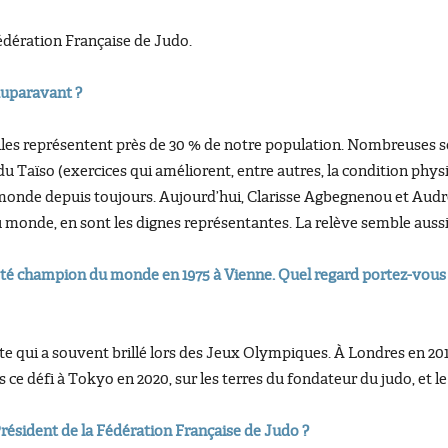
édération Française de Judo.
auparavant ?
lles représentent près de 30 % de notre population. Nombreuses so
 du Taïso (exercices qui améliorent, entre autres, la condition phy
 monde depuis toujours. Aujourd’hui, Clarisse Agbegnenou et Aud
nde, en sont les dignes représentantes. La relève semble aussi
été champion du monde en 1975 à Vienne. Quel regard portez-vous su
qui a souvent brillé lors des Jeux Olympiques. À Londres en 2012
ns ce défi à Tokyo en 2020, sur les terres du fondateur du judo, et l
Président de la Fédération Française de Judo ?