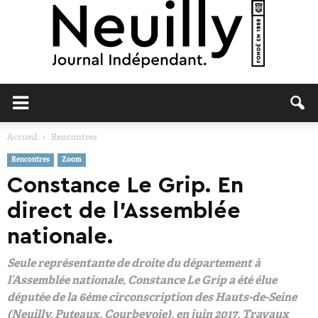
Neuilly
Accueil
Rencontres
Rencontres
Zoom
Journal
Constance Le Grip. En
direct de l’Assemblée
nationale.
Seule représentante de droite du département à
l’Assemblée nationale, Constance Le Grip a été élue
députée de la 6ème circonscription des Hauts-de-Seine
(Neuilly, Puteaux, Courbevoie), en juin 2017. Travaux