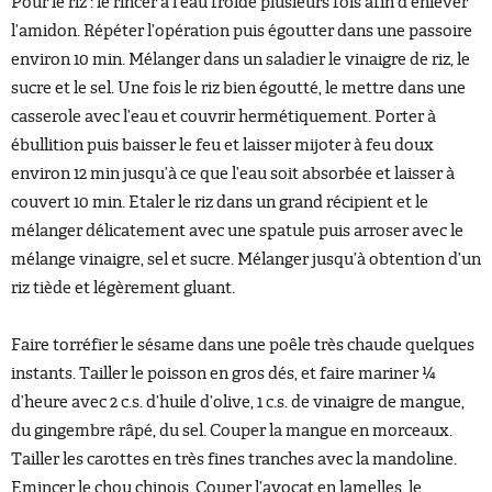
Pour le riz : le rincer à l’eau froide plusieurs fois afin d’enlever
l’amidon. Répéter l’opération puis égoutter dans une passoire
environ 10 min. Mélanger dans un saladier le vinaigre de riz, le
sucre et le sel. Une fois le riz bien égoutté, le mettre dans une
casserole avec l’eau et couvrir hermétiquement. Porter à
ébullition puis baisser le feu et laisser mijoter à feu doux
environ 12 min jusqu’à ce que l’eau soit absorbée et laisser à
couvert 10 min. Etaler le riz dans un grand récipient et le
mélanger délicatement avec une spatule puis arroser avec le
mélange vinaigre, sel et sucre. Mélanger jusqu’à obtention d’un
riz tiède et légèrement gluant.
Faire torréfier le sésame dans une poêle très chaude quelques
instants. Tailler le poisson en gros dés, et faire mariner ¼
d’heure avec 2 c.s. d’huile d’olive, 1 c.s. de vinaigre de mangue,
du gingembre râpé, du sel. Couper la mangue en morceaux.
Tailler les carottes en très fines tranches avec la mandoline.
Emincer le chou chinois. Couper l’avocat en lamelles, le