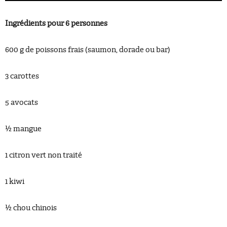
Ingrédients pour 6 personnes
600 g de poissons frais (saumon, dorade ou bar)
3 carottes
5 avocats
½ mangue
1 citron vert non traité
1 kiwi
½ chou chinois