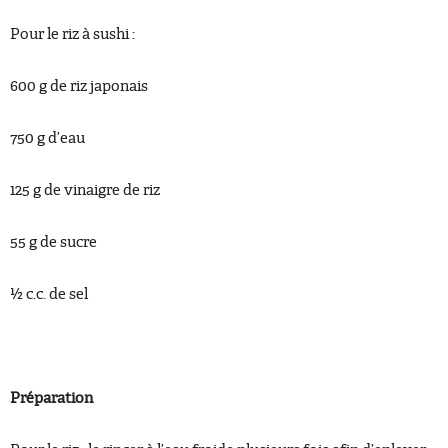
Pour le riz à sushi :
600 g de riz japonais
750 g d’eau
125 g de vinaigre de riz
55 g de sucre
½ c.c. de sel
Préparation