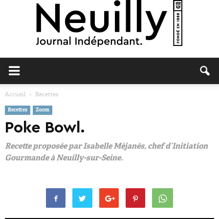
Neuilly
Accueil
Recettes
Recettes
Zoom
Journal
Poke Bowl.
Recette proposée par Isabelle Méjanès, chef d’Initiation
Gourmande à Neuilly-sur-Seine.