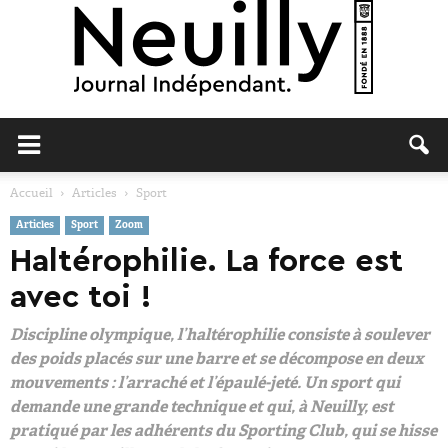
Neuilly
Accueil
Articles
Sport
Articles
Sport
Zoom
Journal
Haltérophilie. La force est
avec toi !
Discipline olympique, l’haltérophilie consiste à soulever
des poids placés sur une barre et se décompose en deux
mouvements : l’arraché et l’épaulé-jeté. Un sport qui
demande une grande technique et qui, à Neuilly, est
pratiqué par les adhérents du Sporting Club, qui se hisse