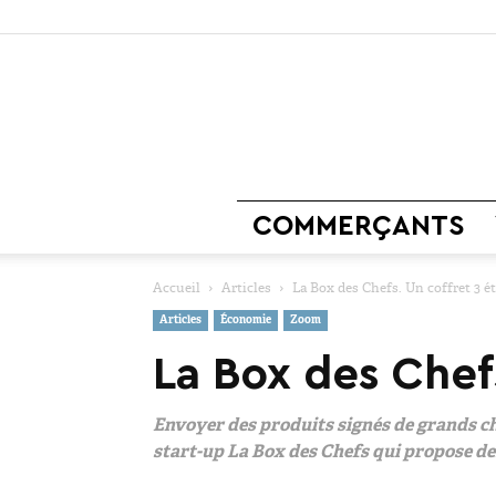
COMMERÇANTS
Accueil
Articles
La Box des Chefs. Un coffret 3 ét
Articles
Économie
Zoom
La Box des Chefs
Envoyer des produits signés de grands chef
start-up La Box des Chefs qui propose de