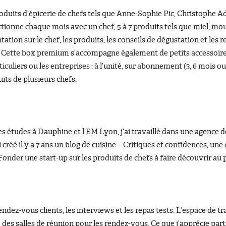
s produits d’épicerie de chefs tels que Anne-Sophie Pic, Christophe
ctionne chaque mois avec un chef, 5 à 7 produits tels que miel, mou
ntation sur le chef, les produits, les conseils de dégustation et les 
. Cette box premium s’accompagne également de petits accessoires
culiers ou les entreprises : à l’unité, sur abonnement (3, 6 mois ou
ts de plusieurs chefs.
 études à Dauphine et l’EM Lyon, j’ai travaillé dans une agence de
créé il y a 7 ans un blog de cuisine – Critiques et confidences, une
 Fonder une start-up sur les produits de chefs à faire découvrir a
ndez-vous clients, les interviews et les repas tests. L’espace de 
ite des salles de réunion pour les rendez-vous. Ce que j’apprécie part