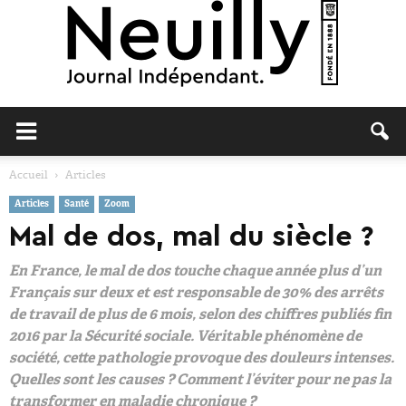
Neuilly
Accueil
Articles
Articles
Santé
Zoom
Journal
Mal de dos, mal du siècle ?
En France, le mal de dos touche chaque année plus d’un
Français sur deux et est responsable de 30% des arrêts
de travail de plus de 6 mois, selon des chiffres publiés ﬁn
2016 par la Sécurité sociale. Véritable phénomène de
société, cette pathologie provoque des douleurs intenses.
Quelles sont les causes ? Comment l’éviter pour ne pas la
transformer en maladie chronique ?